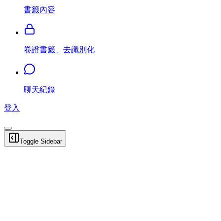
書籤內容
卷證書籤、去識別化
聊天紀錄
登入
Toggle Sidebar