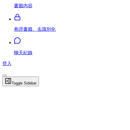
書籤內容
卷證書籤、去識別化
聊天紀錄
登入
Toggle Sidebar