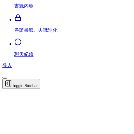
書籤內容
卷證書籤、去識別化
聊天紀錄
登入
Toggle Sidebar