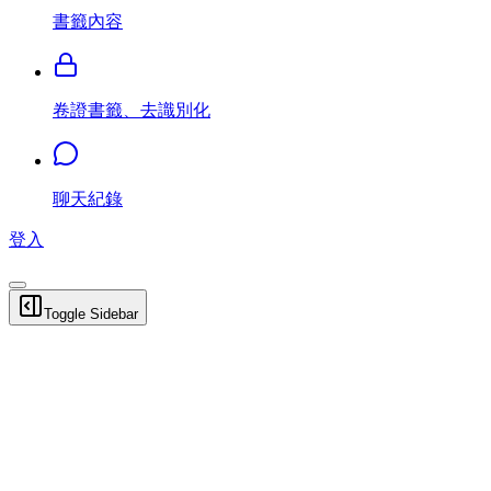
書籤內容
卷證書籤、去識別化
聊天紀錄
登入
Toggle Sidebar