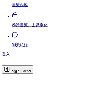
書籤內容
卷證書籤、去識別化
聊天紀錄
登入
Toggle Sidebar