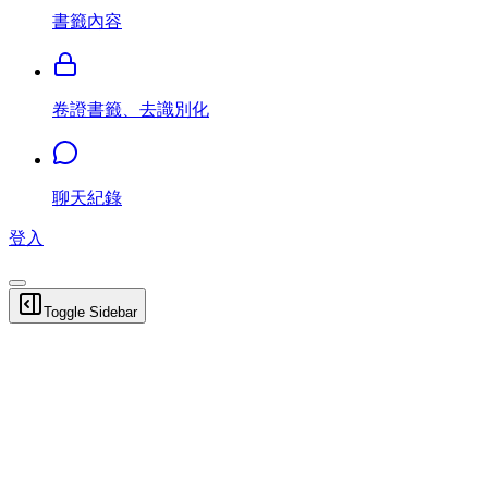
書籤內容
卷證書籤、去識別化
聊天紀錄
登入
Toggle Sidebar