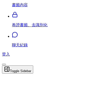
書籤內容
卷證書籤、去識別化
聊天紀錄
登入
Toggle Sidebar