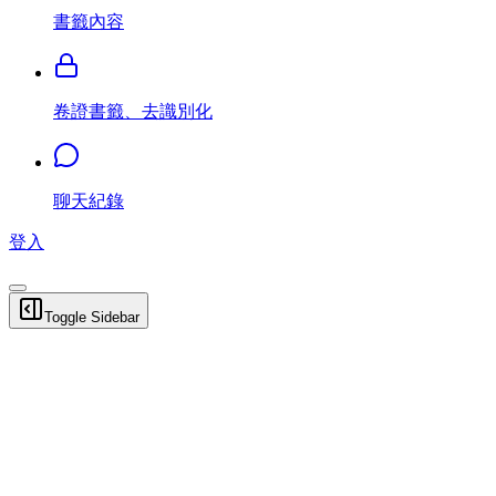
書籤內容
卷證書籤、去識別化
聊天紀錄
登入
Toggle Sidebar