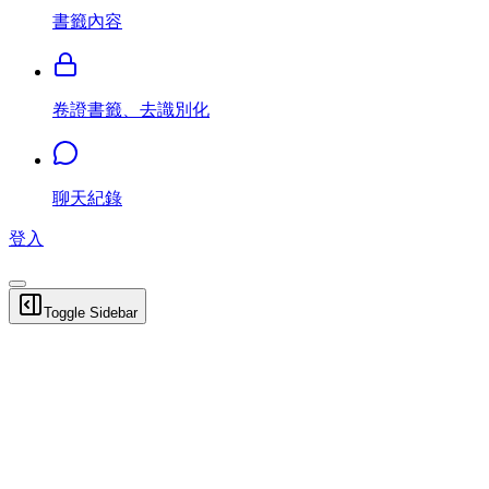
書籤內容
卷證書籤、去識別化
聊天紀錄
登入
Toggle Sidebar