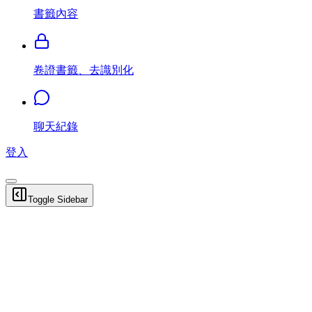
書籤內容
卷證書籤、去識別化
聊天紀錄
登入
Toggle Sidebar