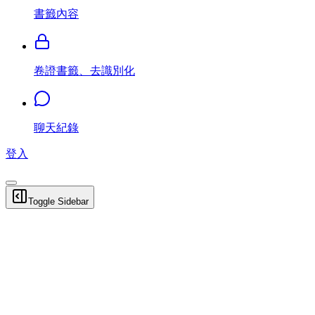
書籤內容
卷證書籤、去識別化
聊天紀錄
登入
Toggle Sidebar