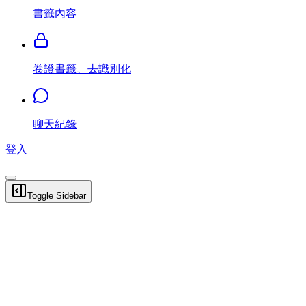
書籤內容
卷證書籤、去識別化
聊天紀錄
登入
Toggle Sidebar