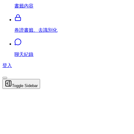
書籤內容
卷證書籤、去識別化
聊天紀錄
登入
Toggle Sidebar