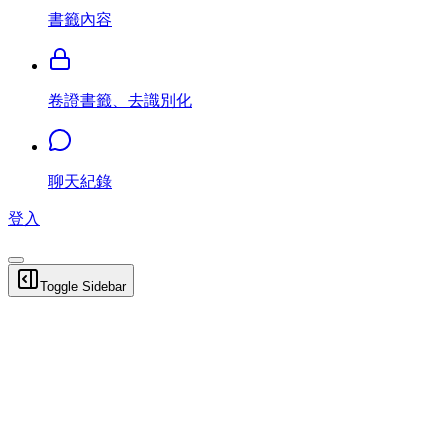
書籤內容
卷證書籤、去識別化
聊天紀錄
登入
Toggle Sidebar