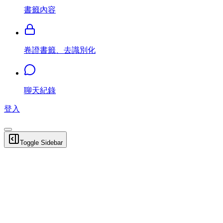
書籤內容
卷證書籤、去識別化
聊天紀錄
登入
Toggle Sidebar