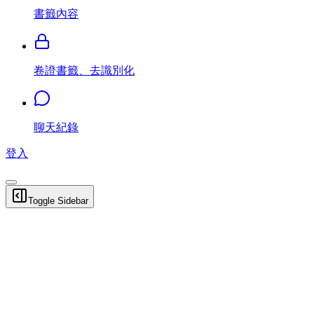
書籤內容
卷證書籤、去識別化
聊天紀錄
登入
Toggle Sidebar