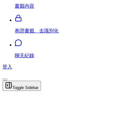
書籤內容
卷證書籤、去識別化
聊天紀錄
登入
Toggle Sidebar