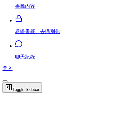
書籤內容
卷證書籤、去識別化
聊天紀錄
登入
Toggle Sidebar