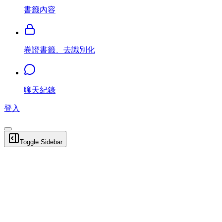
書籤內容
卷證書籤、去識別化
聊天紀錄
登入
Toggle Sidebar