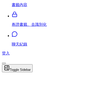
書籤內容
卷證書籤、去識別化
聊天紀錄
登入
Toggle Sidebar