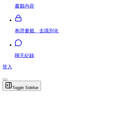
書籤內容
卷證書籤、去識別化
聊天紀錄
登入
Toggle Sidebar