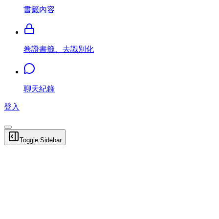
書籤內容
卷證書籤、去識別化
聊天紀錄
登入
Toggle Sidebar