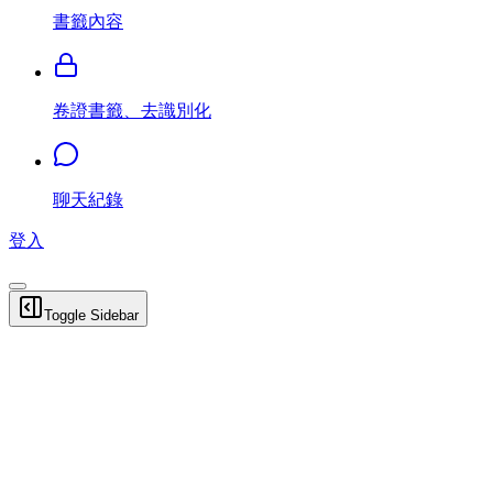
書籤內容
卷證書籤、去識別化
聊天紀錄
登入
Toggle Sidebar