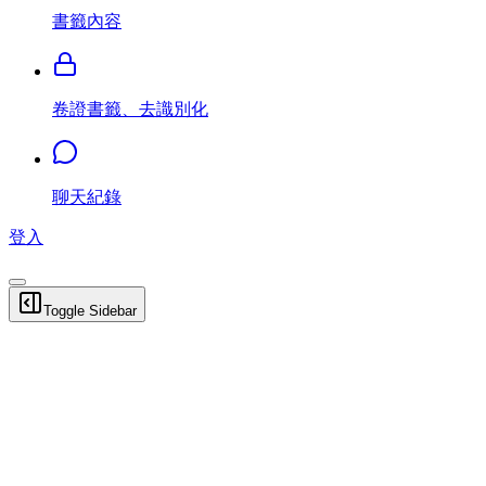
書籤內容
卷證書籤、去識別化
聊天紀錄
登入
Toggle Sidebar