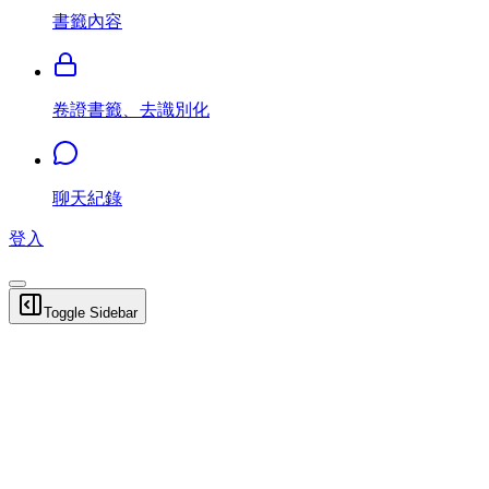
書籤內容
卷證書籤、去識別化
聊天紀錄
登入
Toggle Sidebar