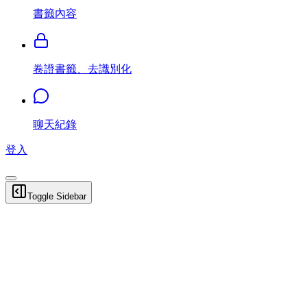
書籤內容
卷證書籤、去識別化
聊天紀錄
登入
Toggle Sidebar