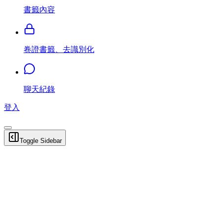
書籤內容
卷證書籤、去識別化
聊天紀錄
登入
Toggle Sidebar