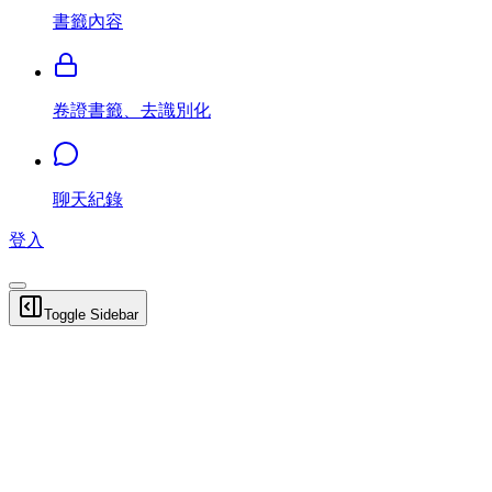
書籤內容
卷證書籤、去識別化
聊天紀錄
登入
Toggle Sidebar