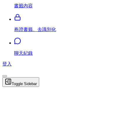
書籤內容
卷證書籤、去識別化
聊天紀錄
登入
Toggle Sidebar