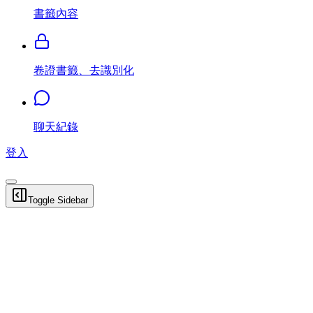
書籤內容
卷證書籤、去識別化
聊天紀錄
登入
Toggle Sidebar