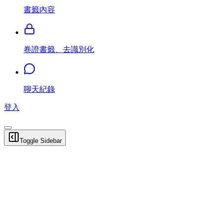
書籤內容
卷證書籤、去識別化
聊天紀錄
登入
Toggle Sidebar