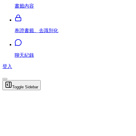
書籤內容
卷證書籤、去識別化
聊天紀錄
登入
Toggle Sidebar