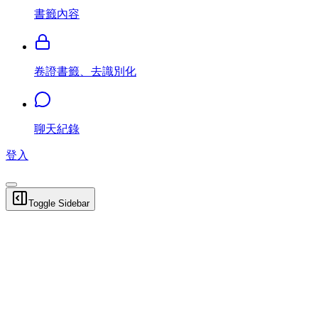
書籤內容
卷證書籤、去識別化
聊天紀錄
登入
Toggle Sidebar