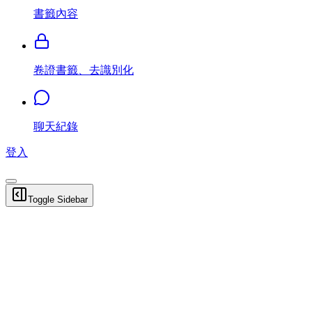
書籤內容
卷證書籤、去識別化
聊天紀錄
登入
Toggle Sidebar