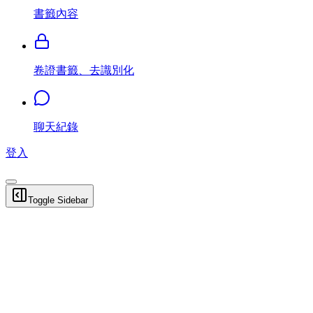
書籤內容
卷證書籤、去識別化
聊天紀錄
登入
Toggle Sidebar