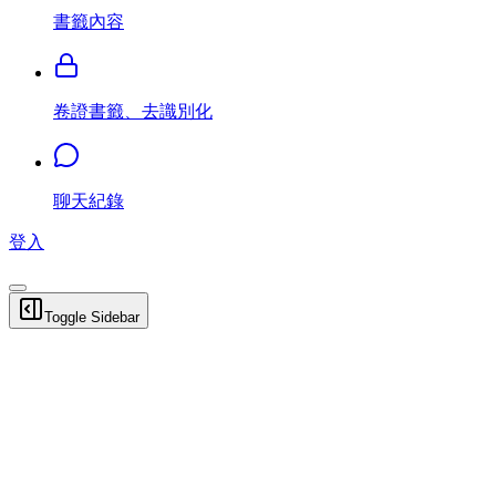
書籤內容
卷證書籤、去識別化
聊天紀錄
登入
Toggle Sidebar