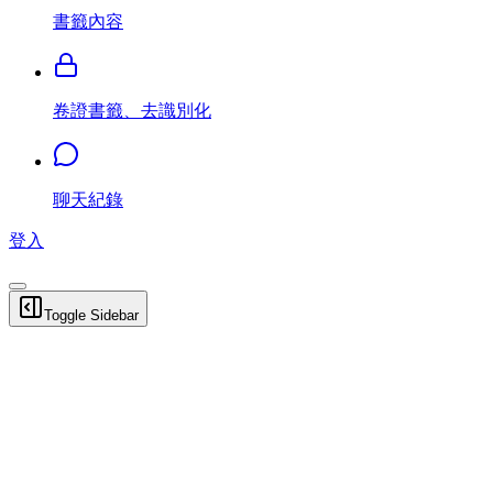
書籤內容
卷證書籤、去識別化
聊天紀錄
登入
Toggle Sidebar