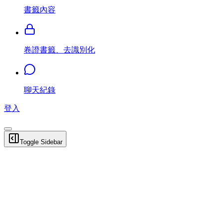
書籤內容
卷證書籤、去識別化
聊天紀錄
登入
Toggle Sidebar