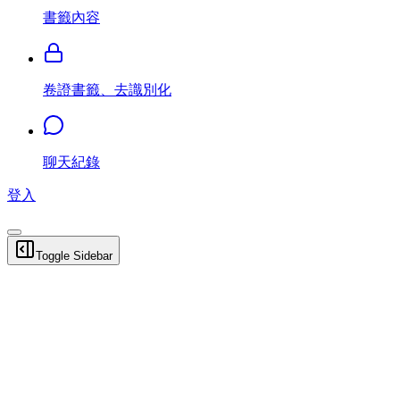
書籤內容
卷證書籤、去識別化
聊天紀錄
登入
Toggle Sidebar