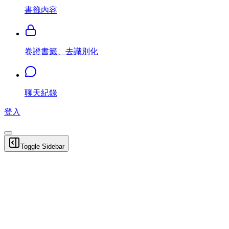
書籤內容
卷證書籤、去識別化
聊天紀錄
登入
Toggle Sidebar