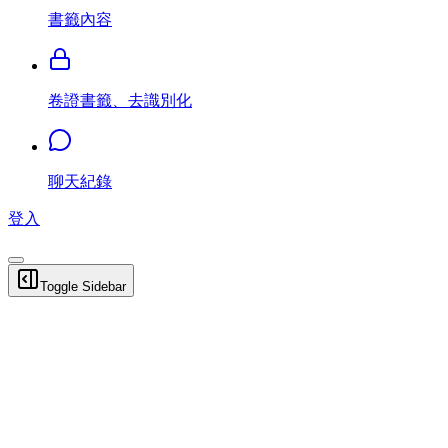
書籤內容
卷證書籤、去識別化
聊天紀錄
登入
Toggle Sidebar