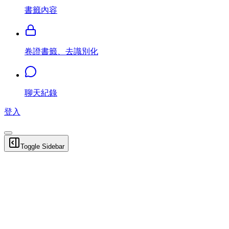
書籤內容
卷證書籤、去識別化
聊天紀錄
登入
Toggle Sidebar