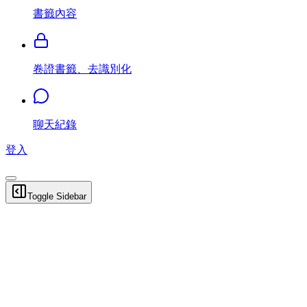
書籤內容
卷證書籤、去識別化
聊天紀錄
登入
Toggle Sidebar