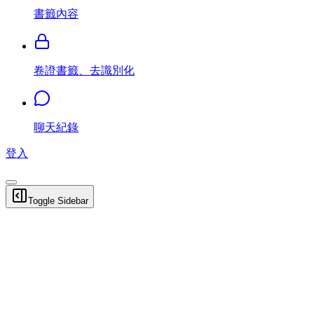
書籤內容
卷證書籤、去識別化
聊天紀錄
登入
Toggle Sidebar