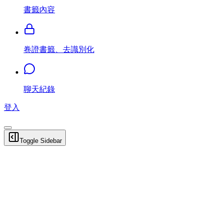
書籤內容
卷證書籤、去識別化
聊天紀錄
登入
Toggle Sidebar