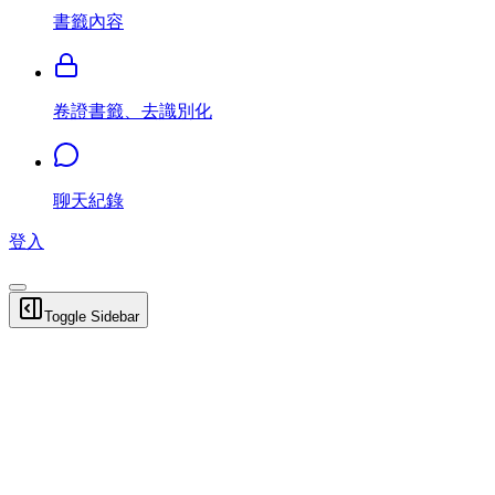
書籤內容
卷證書籤、去識別化
聊天紀錄
登入
Toggle Sidebar