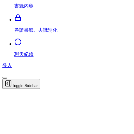
書籤內容
卷證書籤、去識別化
聊天紀錄
登入
Toggle Sidebar