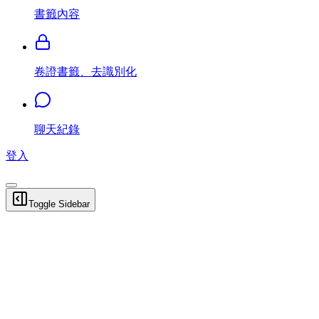
書籤內容
卷證書籤、去識別化
聊天紀錄
登入
Toggle Sidebar