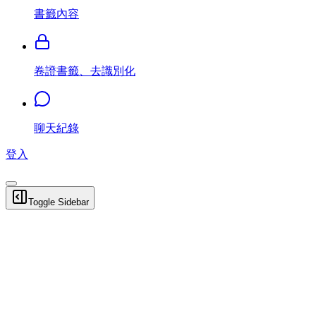
書籤內容
卷證書籤、去識別化
聊天紀錄
登入
Toggle Sidebar