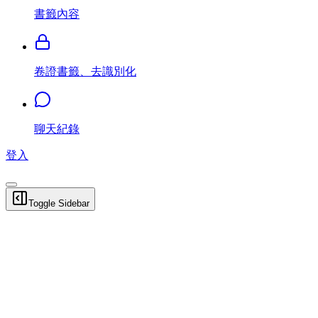
書籤內容
卷證書籤、去識別化
聊天紀錄
登入
Toggle Sidebar